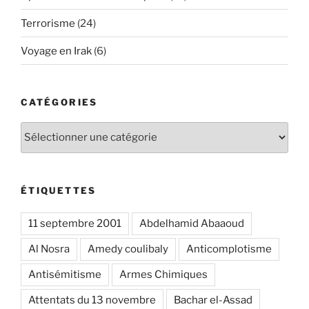
Terrorisme
(24)
Voyage en Irak
(6)
CATÉGORIES
Catégories
ÉTIQUETTES
11 septembre 2001
Abdelhamid Abaaoud
Al Nosra
Amedy coulibaly
Anticomplotisme
Antisémitisme
Armes Chimiques
Attentats du 13 novembre
Bachar el-Assad