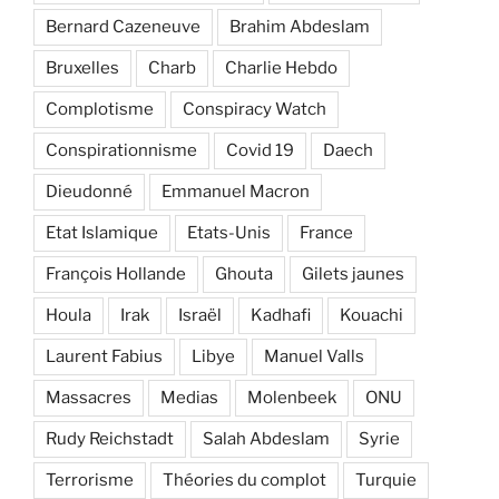
Bernard Cazeneuve
Brahim Abdeslam
Bruxelles
Charb
Charlie Hebdo
Complotisme
Conspiracy Watch
Conspirationnisme
Covid 19
Daech
Dieudonné
Emmanuel Macron
Etat Islamique
Etats-Unis
France
François Hollande
Ghouta
Gilets jaunes
Houla
Irak
Israël
Kadhafi
Kouachi
Laurent Fabius
Libye
Manuel Valls
Massacres
Medias
Molenbeek
ONU
Rudy Reichstadt
Salah Abdeslam
Syrie
Terrorisme
Théories du complot
Turquie