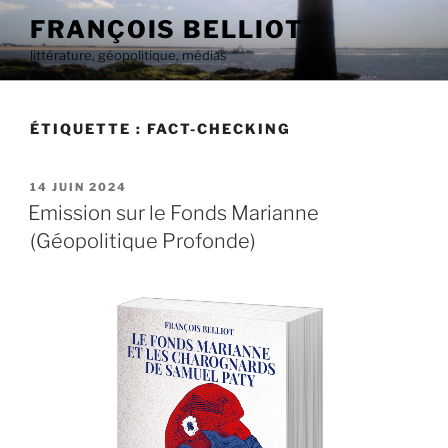
Aller
FRANÇOIS BELLIOT
au
littérature, géopolitique, médias
contenu
principal
ÉTIQUETTE :
FACT-CHECKING
PUBLIÉ
14 JUIN 2024
LE
Emission sur le Fonds Marianne
(Géopolitique Profonde)