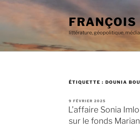
Aller
au
FRANÇOIS
contenu
principal
littérature, géopolitique, médi
ÉTIQUETTE :
DOUNIA BO
PUBLIÉ
9 FÉVRIER 2025
LE
L’affaire Sonia Imlo
sur le fonds Maria