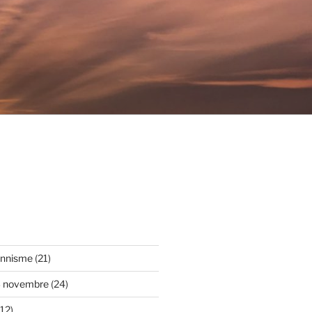
onnisme
(21)
3 novembre
(24)
12)