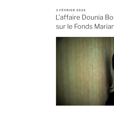
Sonia
Imloul
PUBLIÉ
3 FÉVRIER 2025
:
LE
L’affaire Dounia Bou
annexe
sur le Fonds Maria
(2/3)
au
livre
sur
le
fonds
Marianne »