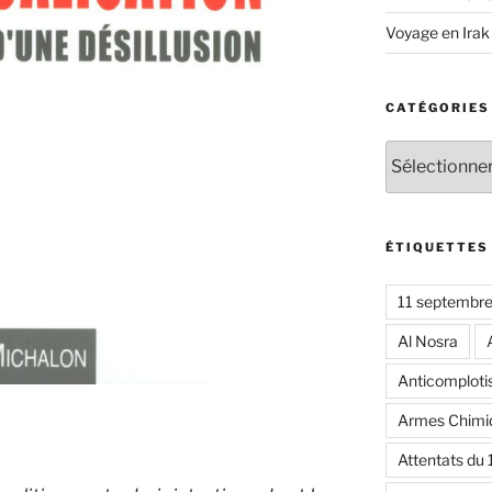
Voyage en Irak
CATÉGORIES
Catégories
ÉTIQUETTES
11 septembr
Al Nosra
Anticomplot
Armes Chimi
Attentats du