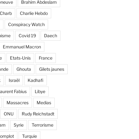
eneuve
Brahim Abdeslam
Charb
Charlie Hebdo
Conspiracy Watch
nisme
Covid 19
Daech
Emmanuel Macron
e
Etats-Unis
France
ande
Ghouta
Gilets jaunes
k
Israël
Kadhafi
aurent Fabius
Libye
Massacres
Medias
ONU
Rudy Reichstadt
lam
Syrie
Terrorisme
complot
Turquie