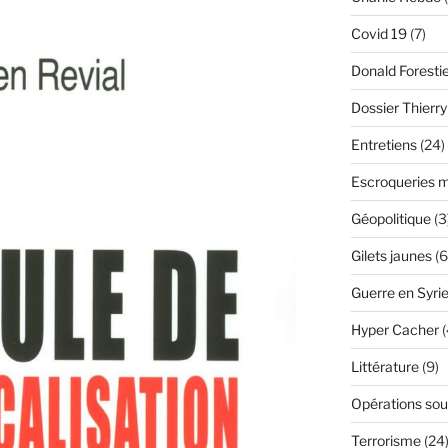
Covid 19
(7)
Donald Foresti
Dossier Thierr
Entretiens
(24)
Escroqueries m
Géopolitique
(3
Gilets jaunes
(6
Guerre en Syri
Hyper Cacher
(
Littérature
(9)
Opérations sou
Terrorisme
(24