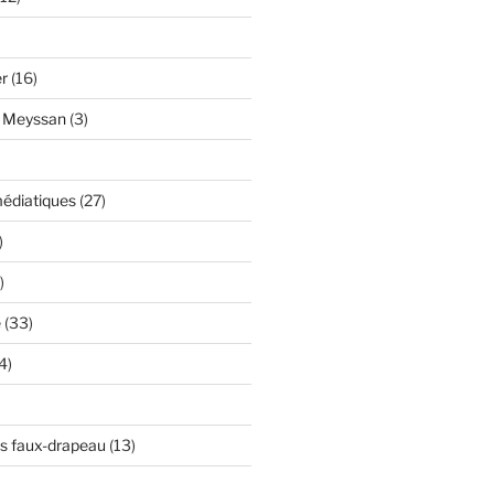
er
(16)
y Meyssan
(3)
édiatiques
(27)
)
)
e
(33)
4)
s faux-drapeau
(13)
)