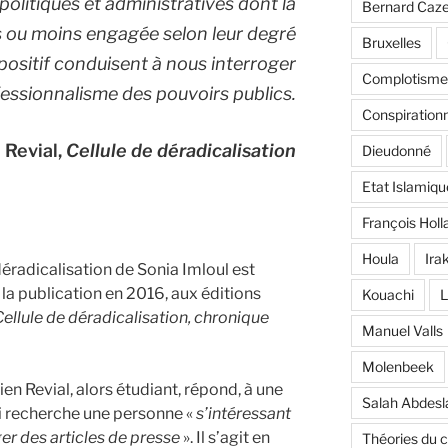
politiques et administratives dont la
Bernard Caz
us ou moins engagée selon leur degré
Bruxelles
spositif conduisent à nous interroger
Complotisme
fessionnalisme des pouvoirs publics.
Conspiration
n Revial,
Cellule de déradicalisation
Dieudonné
Etat Islamiqu
François Holl
Houla
Ira
 déradicalisation de Sonia Imloul est
la publication en 2016, aux éditions
Kouachi
L
C
ellule de déradicalisation, chronique
Manuel Valls
Molenbeek
lien Revial, alors étudiant, répond, à une
Salah Abdes
ui recherche une personne «
s’intéressant
ger des articles de presse
». Il s’agit en
Théories du 