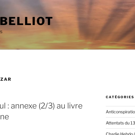
 BELLIOT
as
UZAR
CATÉGORIES
ul : annexe (2/3) au livre
Anticonspirati
nne
Attentats du 1
Charlie Hebdo
(