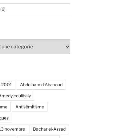
(6)
e 2001
Abdelhamid Abaaoud
Amedy coulibaly
isme
Antisémitisme
ques
 13 novembre
Bachar el-Assad