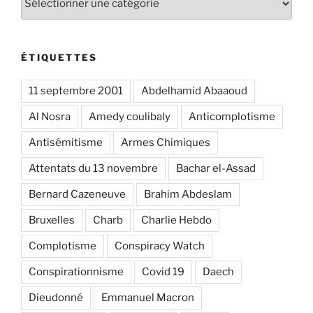
ÉTIQUETTES
11 septembre 2001
Abdelhamid Abaaoud
Al Nosra
Amedy coulibaly
Anticomplotisme
Antisémitisme
Armes Chimiques
Attentats du 13 novembre
Bachar el-Assad
Bernard Cazeneuve
Brahim Abdeslam
Bruxelles
Charb
Charlie Hebdo
Complotisme
Conspiracy Watch
Conspirationnisme
Covid 19
Daech
Dieudonné
Emmanuel Macron