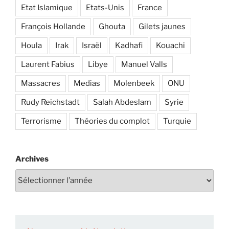
Etat Islamique
Etats-Unis
France
François Hollande
Ghouta
Gilets jaunes
Houla
Irak
Israël
Kadhafi
Kouachi
Laurent Fabius
Libye
Manuel Valls
Massacres
Medias
Molenbeek
ONU
Rudy Reichstadt
Salah Abdeslam
Syrie
Terrorisme
Théories du complot
Turquie
Archives