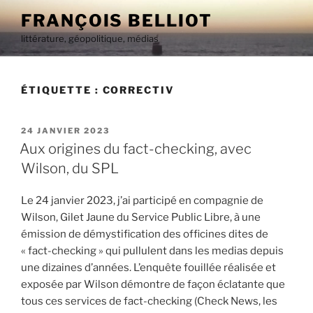
Aller
FRANÇOIS BELLIOT
au
littérature, géopolitique, médias
contenu
principal
ÉTIQUETTE :
CORRECTIV
PUBLIÉ
24 JANVIER 2023
LE
Aux origines du fact-checking, avec
Wilson, du SPL
Le 24 janvier 2023, j’ai participé en compagnie de
Wilson, Gilet Jaune du Service Public Libre, à une
émission de démystification des officines dites de
« fact-checking » qui pullulent dans les medias depuis
une dizaines d’années. L’enquête fouillée réalisée et
exposée par Wilson démontre de façon éclatante que
tous ces services de fact-checking (Check News, les